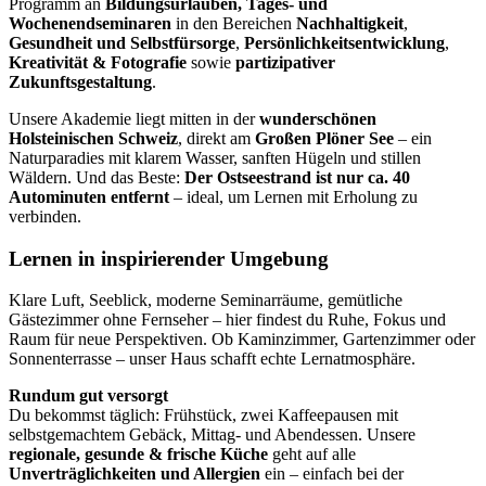
Programm an
Bildungsurlauben, Tages- und
Wochenendseminaren
in den Bereichen
Nachhaltigkeit
,
Gesundheit und Selbstfürsorge
,
Persönlichkeitsentwicklung
,
Kreativität & Fotografie
sowie
partizipativer
Zukunftsgestaltung
.
Unsere Akademie liegt mitten in der
wunderschönen
Holsteinischen Schweiz
, direkt am
Großen Plöner See
– ein
Naturparadies mit klarem Wasser, sanften Hügeln und stillen
Wäldern. Und das Beste:
Der Ostseestrand ist nur ca. 40
Autominuten entfernt
– ideal, um Lernen mit Erholung zu
verbinden.
Lernen in inspirierender Umgebung
Klare Luft, Seeblick, moderne Seminarräume, gemütliche
Gästezimmer ohne Fernseher – hier findest du Ruhe, Fokus und
Raum für neue Perspektiven. Ob Kaminzimmer, Gartenzimmer oder
Sonnenterrasse – unser Haus schafft echte Lernatmosphäre.
Rundum gut versorgt
Du bekommst täglich: Frühstück, zwei Kaffeepausen mit
selbstgemachtem Gebäck, Mittag- und Abendessen. Unsere
regionale, gesunde & frische Küche
geht auf alle
Unverträglichkeiten und Allergien
ein – einfach bei der